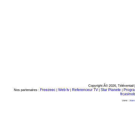
Copyright Â© 2026, Téléventail 
Freezeec
Web tv
Referenceur TV
Star Planete
Progr
Nos partenaires :
|
|
|
|
frcasino
Liens :
Jean-