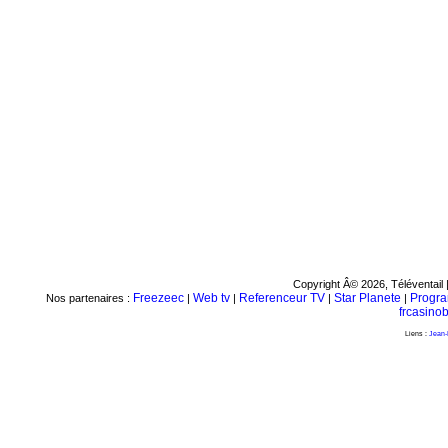
Copyright Â© 2026, Téléventail 
Freezeec
Web tv
Referenceur TV
Star Planete
Progr
Nos partenaires :
|
|
|
|
frcasino
Liens :
Jean-