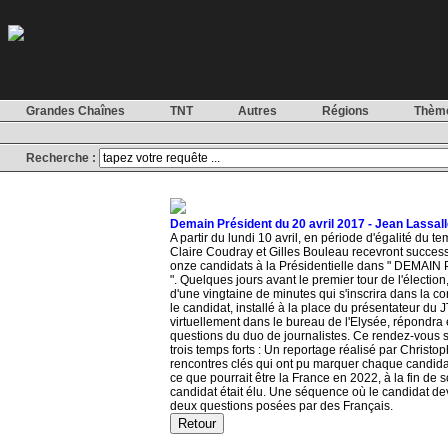
Grandes Chaînes
TNT
Autres
Régions
Thèm
Recherche :
Demain Président du 20 avril 2017 - Jean Lassal
A partir du lundi 10 avril, en période d'égalité du t
Claire Coudray et Gilles Bouleau recevront succe
onze candidats à la Présidentielle dans " DEMAI
". Quelques jours avant le premier tour de l'électi
d'une vingtaine de minutes qui s'inscrira dans la co
le candidat, installé à la place du présentateur du J
virtuellement dans le bureau de l'Elysée, répondra 
questions du duo de journalistes. Ce rendez-vous s'
trois temps forts : Un reportage réalisé par Christ
rencontres clés qui ont pu marquer chaque candida
ce que pourrait être la France en 2022, à la fin de 
candidat était élu. Une séquence où le candidat d
deux questions posées par des Français.