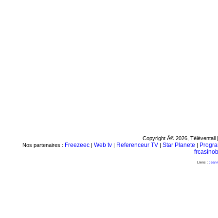
Copyright Â© 2026, Téléventail 
Freezeec
Web tv
Referenceur TV
Star Planete
Progr
Nos partenaires :
|
|
|
|
frcasino
Liens :
Jean-