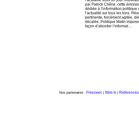
l’actualité sous un jour nouvea
par Patrick Chêne, cette émissi
dédiée à l’information politique
l’actualité sur tous les tons. Ré
pertinente, forcément agitée, d
décalée, Politique Matin impose
façon d’aborder l’informat ...
Freezeec
Web tv
Referenceu
Nos partenaires :
|
|