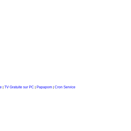
le
TV Gratuite sur PC
Papapom
Cron Service
|
|
|