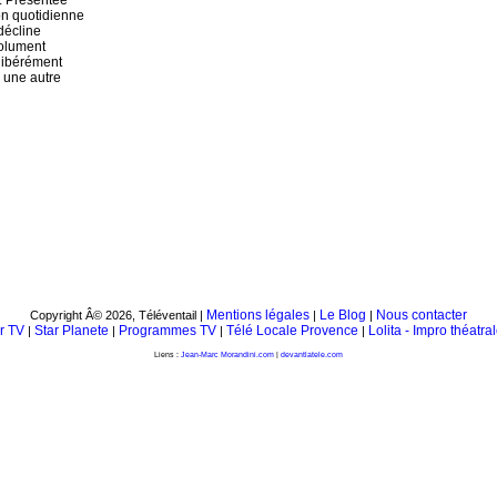
u. Présentée
on quotidienne
 décline
solument
élibérément
 une autre
Mentions légales
Le Blog
Nous contacter
Copyright Â© 2026, Téléventail |
|
|
r TV
Star Planete
Programmes TV
Télé Locale Provence
Lolita - Impro théatra
|
|
|
|
Liens :
Jean-Marc Morandini.com
|
devantlatele.com