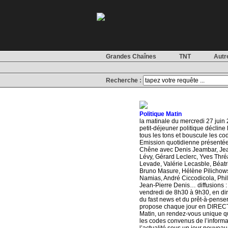
Grandes Chaînes
TNT
Autr
Recherche :
Politique Matin
la matinale du mercredi 27 juin 
petit-déjeuner politique décline l
tous les tons et bouscule les c
Emission quotidienne présentée
Chêne avec Denis Jeambar, Je
Lévy, Gérard Leclerc, Yves Thré
Levade, Valérie Lecasble, Béat
Bruno Masure, Hélène Pilichows
Namias, André Ciccodicola, Phil
Jean-Pierre Denis… diffusions :
vendredi de 8h30 à 9h30, en dir
du fast news et du prêt-à-pense
propose chaque jour en DIRECT 
Matin, un rendez-vous unique q
les codes convenus de l’informat