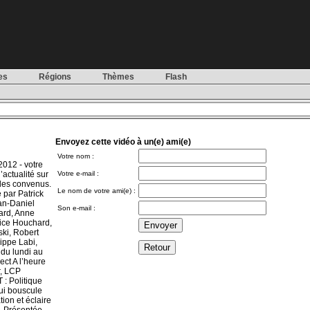
es
Régions
Thèmes
Flash
Envoyez cette vidéo à un(e) ami(e)
Votre nom :
2012 - votre
’actualité sur
Votre e-mail :
odes convenus.
Le nom de votre ami(e) :
 par Patrick
an-Daniel
Son e-mail :
ard, Anne
rice Houchard,
ki, Robert
ippe Labi,
 du lundi au
ect A l’heure
r, LCP
: Politique
ui bouscule
ion et éclaire