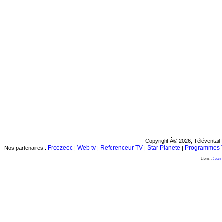
Copyright Â© 2026, Téléventail 
Freezeec
Web tv
Referenceur TV
Star Planete
Programmes 
Nos partenaires :
|
|
|
|
Liens :
Jean-