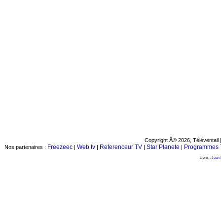
Copyright Â© 2026, Téléventail 
Freezeec
Web tv
Referenceur TV
Star Planete
Programmes 
Nos partenaires :
|
|
|
|
Liens :
Jean-