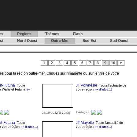
es
Régions
Thèmes
Flash
st
Nord-Ouest
Outre-Mer
Sud-Est
Sud-Ouest
1
2
3
4
5
6
7
8
9
10
>
es pour la région outre-mer. Cliquez sur l'imagette ou sur le titre de votre
et-Futuna
JT Polynésie
Toute
Toute l'actualité de
de Wallis et Futuna.
votre région.
(+
(+ d'infos...)
Partagez
05/10/2012 à 19:00
et-Futuna
JT Mayotte
Toute
Toute l'actualité de
de votre région.
votre région.
(+ d'infos...)
(+ d'infos...)