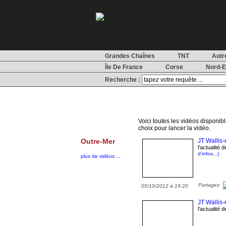
Grandes Chaînes
TNT
Autr
Île De France
Corse
Nord-E
Recherche :
Voici toutes les vidéos disponibl
choix pour lancer la vidéo.
Outre-Mer
JT Wallis-
l'actualité 
d'infos...)
plus de vidéos ...
Partagez
05/10/2012 à 19:20
JT Wallis-
l'actualité 