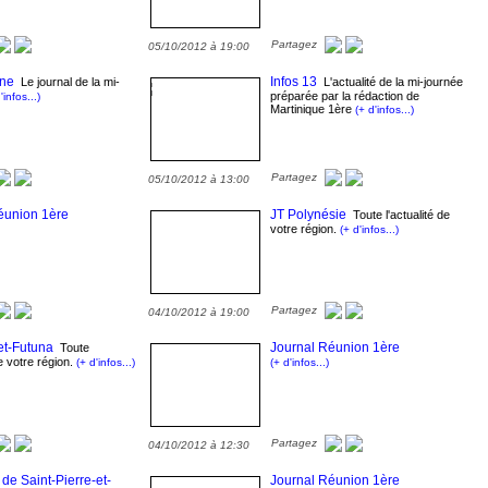
Partagez
05/10/2012 à 19:00
ane
Infos 13
Le journal de la mi-
L'actualité de la mi-journée
préparée par la rédaction de
'infos...)
Martinique 1ère
(+ d'infos...)
Partagez
05/10/2012 à 13:00
éunion 1ère
JT Polynésie
Toute l'actualité de
votre région.
(+ d'infos...)
Partagez
04/10/2012 à 19:00
et-Futuna
Journal Réunion 1ère
Toute
de votre région.
(+ d'infos...)
(+ d'infos...)
Partagez
04/10/2012 à 12:30
 de Saint-Pierre-et-
Journal Réunion 1ère