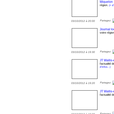
Miquelon
T
région.
(+ d'
Partagez
03/10/2012 à 20:00
Journal lo
votre régio
Partagez
03/10/2012 à 19:30
JT Wallis-
l'actualité 
d'infos...)
Partagez
03/10/2012 à 19:20
JT Wallis-
l'actualité 
Partagez