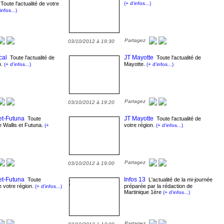
oute l'actualité de votre
(+ d'infos...)
infos...)
Partagez
03/10/2012 à 19:30
cal
JT Mayotte
Toute l'actualité de
Toute l'actualité de
n.
Mayotte.
(+ d'infos...)
(+ d'infos...)
Partagez
03/10/2012 à 19:20
et-Futuna
JT Mayotte
Toute
Toute l'actualité de
de Wallis et Futuna.
votre région.
(+
(+ d'infos...)
Partagez
03/10/2012 à 19:00
et-Futuna
Infos 13
Toute
L'actualité de la mi-journée
de votre région.
préparée par la rédaction de
(+ d'infos...)
Martinique 1ère
(+ d'infos...)
Partagez