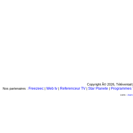
Copyright Â© 2026, Téléventail 
Freezeec
Web tv
Referenceur TV
Star Planete
Programmes 
Nos partenaires :
|
|
|
|
Liens :
Jean-