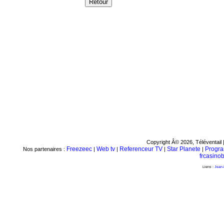
Copyright Â© 2026, Téléventail 
Freezeec
Web tv
Referenceur TV
Star Planete
Progr
Nos partenaires :
|
|
|
|
frcasino
Liens :
Jean-