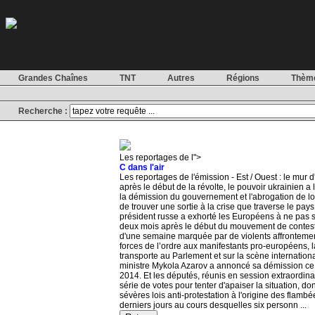
Grandes Chaînes
TNT
Autres
Régions
Thèm
Recherche :
Les reportages de l">
C dans l'air
Les reportages de l'émission - Est / Ouest : le mur 
après le début de la révolte, le pouvoir ukrainien a 
la démission du gouvernement et l'abrogation de loi
de trouver une sortie à la crise que traverse le pays
président russe a exhorté les Européens à ne pas s'
deux mois après le début du mouvement de contesta
d'une semaine marquée par de violents affronteme
forces de l’ordre aux manifestants pro-européens, l
transporte au Parlement et sur la scène internation
ministre Mykola Azarov a annoncé sa démission ce 
2014. Et les députés, réunis en session extraordina
série de votes pour tenter d'apaiser la situation, do
sévères lois anti-protestation à l'origine des flamb
derniers jours au cours desquelles six personn ...