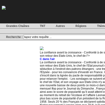
Grandes Chaînes
TNT
Autres
Régions
Thèm
Recherche :
La confiance avant la croissance - Confronté à d
son retour des Etats-Unis, le chef de l">
C dans l'air
La confiance avant la croissance - Confronté à d
son retour des Etats-Unis, le chef de l'Etat poursuit
séduction à l'endroit des patrons étrangers - une tr
l'Elysée - pour les convaincre d'investir en France
s'inscrit dans la lignée du pacte de responsabilité 
pour relancer l'emploi. - Les sondages se suivent 
le chef de l’Etat, et son voyage aux Etats-Unis n'y 
une nouvelle baisse de deux points ce mois-ci dan
mensuel Ifop pour le Journal du Dimanche , Franç
ainsi avec le score de popularité qu’il avait attein
au moment du retrait de l’écotaxe et l’affaire Leonar
plus bas score de popularité d'un président de la 
1958. Seuls 20 % des Français se déclarent satisfait