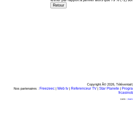
février par rapport à janvier alors que 79 % (+2) sont
Copyright Â© 2026, Téléventail 
Freezeec
Web tv
Referenceur TV
Star Planete
Progr
Nos partenaires :
|
|
|
|
frcasino
Liens :
Jean-