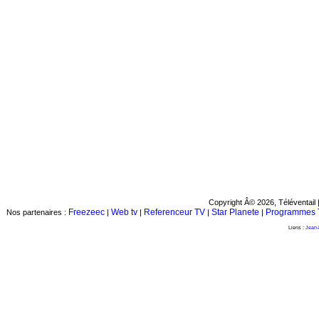
Copyright Â© 2026, Téléventail 
Freezeec
Web tv
Referenceur TV
Star Planete
Programmes 
Nos partenaires :
|
|
|
|
Liens :
Jean-