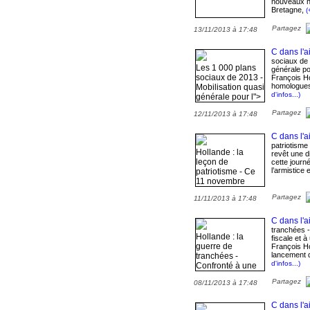
nouveaux h
Bretagne,
(
Partagez
13/11/2013 à 17:48
C dans l'ai
sociaux de 
Les 1 000 plans
générale po
sociaux de 2013 -
François Ho
homologues
Mobilisation quasi
d'infos...)
générale pour l">
Partagez
12/11/2013 à 17:48
C dans l'ai
patriotism
Hollande : la
revêt une d
leçon de
cette jour
l’armistice 
patriotisme - Ce
11 novembre
2013 revêt une
Partagez
11/11/2013 à 17:48
dimension
particulière. En
cette journée de
C dans l'ai
commémoration
tranchées -
Hollande : la
fiscale et à
de l’armistice et
guerre de
François Ho
de « tous les
lancement 
tranchées -
morts pour la
d'infos...)
Confronté à une
France », le pays
fronde fiscale et à
entre dans la
Partagez
08/11/2013 à 17:48
une impopularité
célébration du
record, François
centenaire de la
Hollande a profité
C dans l'ai
Grande Guerre.