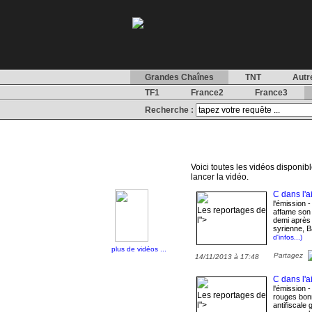
Grandes Chaînes
TNT
Autr
TF1
France2
France3
Recherche :
Voici toutes les vidéos disponibl
lancer la vidéo.
C dans l'ai
l'émission 
Les reportages de
affame son
l">
demi après 
syrienne, 
d'infos...)
plus de vidéos ...
Partagez
14/11/2013 à 17:48
C dans l'ai
l'émission 
Les reportages de
rouges bon
l">
antifiscale