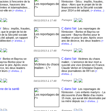
racistes à l'encontre de la
l'émission - Sécu : impôts, fraudes,
Les reportages de
Sceaux, hausses des
abus - Alors que le projet de loi de
l">
sémites et islamophobes…
financement de la Sécurité sociale
st-elle en
pour 2014 a été adopté,
(+ d'infos...)
(+ d'infos...)
Partagez
06/11/2013 à 17:48
r
C dans l'air
Sécu : impôts, fraudes,
Les reportages de
 que le projet de loi de
l'émission - Borloo et Bayrou se
Les reportages de
 de la Sécurité sociale
pacsent - Bayrou-Borloo pour le
l">
 été adopté, un rapport
meilleur et pour le pire. Après onze
 détection
ans de divorce, les deux leaders
(+ d'infos...)
(+
d'infos...)
Partagez
05/11/2013 à 17:48
r
C dans l'air
Borloo et Bayrou se
Victimes du chaos
ayrou-Borloo pour le
malien - L'annonce de leur mort a
Victimes du chaos
pour le pire. Après onze
suscité une vive émotion en France.
malien - L">
rce, les deux leaders
Claude Verlon et Ghislaine Dupont,
et leurs
deux journalistes de RFI en
(+ d'infos...)
(+
d'infos...)
Partagez
04/11/2013 à 17:48
ne de la santé
C dans l'air
Les reportages de
l'émission - Les enfants martyrs - La
Les reportages de
découverte d'une fillette d’au moins
l">
15 mois, qui aurait été dissimulée par
sa mère depuis sa
(+ d'infos...)
Partagez