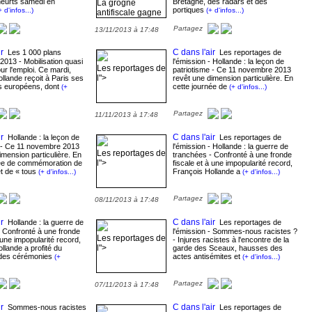
eurts samedi en
Bretagne, des radars et des
La grogne
portiques
+ d'infos...)
(+ d'infos...)
antifiscale gagne
du terrain. Après
Partagez
13/11/2013 à 17:48
de nouveaux
heurts samedi en
Bretagne, des
r
C dans l'air
Les 1 000 plans
Les reportages de
radars et des
2013 - Mobilisation quasi
l'émission - Hollande : la leçon de
Les reportages de
ur l'emploi. Ce mardi,
patriotisme - Ce 11 novembre 2013
portiques écotaxe
l">
llande reçoit à Paris ses
revêt une dimension particulière. En
ont été vandalisés
 européens, dont
cette journée de
(+
(+ d'infos...)
dans plusieurs
régions, tandis
que commerçants
Partagez
11/11/2013 à 17:48
et artisans se
mobilisent ce
r
C dans l'air
Hollande : la leçon de
Les reportages de
mercredi pour
e - Ce 11 novembre 2013
l'émission - Hollande : la guerre de
dénoncer l">
Les reportages de
imension particulière. En
tranchées - Confronté à une fronde
l">
née de commémoration de
fiscale et à une impopularité record,
et de « tous
François Hollande a
(+ d'infos...)
(+ d'infos...)
Partagez
08/11/2013 à 17:48
r
C dans l'air
Hollande : la guerre de
Les reportages de
 Confronté à une fronde
l'émission - Sommes-nous racistes ?
Les reportages de
 une impopularité record,
- Injures racistes à l'encontre de la
l">
llande a profité du
garde des Sceaux, hausses des
des cérémonies
actes antisémites et
(+
(+ d'infos...)
Partagez
07/11/2013 à 17:48
r
C dans l'air
Sommes-nous racistes
Les reportages de