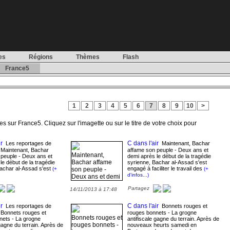
es
Régions
Thèmes
Flash
France5
1
2
3
4
5
6
7
8
9
10
>
es sur France5. Cliquez sur l'imagette ou sur le titre de votre choix pour
r
C dans l'air
Les reportages de
Maintenant, Bachar
- Maintenant, Bachar
affame son peuple - Deux ans et
Maintenant,
 peuple - Deux ans et
demi après le début de la tragédie
Bachar affame
le début de la tragédie
syrienne, Bachar al-Assad s'est
Bachar al-Assad s'est
engagé à faciliter le travail des
(+
son peuple -
(+
d'infos...)
Deux ans et demi
après le début de
Partagez
14/11/2013 à 17:48
la tragédie
syrienne, Bachar
al-Assad s">
r
C dans l'air
Les reportages de
Bonnets rouges et
- Bonnets rouges et
rouges bonnets - La grogne
Bonnets rouges et
nets - La grogne
antifiscale gagne du terrain. Après de
rouges bonnets -
 gagne du terrain. Après de
nouveaux heurts samedi en